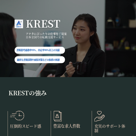
KREST
アナタにぴったりの仕事をご提案
日本全国での転職支援サービス
書類選考通過率95％、内定率90％以上の実績
綿密な書類添削や面接対策などの抜群の体制
KRESTの強み
豊富な求人件数
充実のサポート体
圧倒的スピード感
制