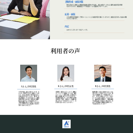
書類作成・面接対策
弊社が作成した書類での書類選考通過率は驚異の95％越え。
過去の面接データを元に綿密な面接​対策を時間
をかけて行います。
模擬面接は
アナタが満足いくまで徹底的にサポートします。
応募・面接
万全の態勢で企業面接へ！弊社エージェント
による面接対策を実施していますので、面接は自信を持った​最高の状態
でのぞんで頂けます。
内定
おめでとうございます！内定ゲットです。
利用者
の声
Kさん/20代女性
Rさん/30代男性
Sさん/20代男性
大学を中退し途方に暮れていた​中、な
長期間、就活が上手くいかず、複​数の
転職活動って何から始めればいい​のか
んとなくKRESTさんに相談​してみま
エージェントに相談していた​中、他社
分からなくて不安だったんで​すが、担
した。自分自身気付く事​の出来なかっ
のエージェント様とは違​った角度から
当の方が親身になって相​談に乗ってく
た強みを引き出して​もらい、数多くを
様々な相談に乗って​いただきました。
れて、本当に心強か​ったです。自分に
求人提案をして​いただきました！面接
各書類の見直し​や、自分が輝ける業界
ピッタリの求人​も紹介してもらえまし
対策の甲斐​もあり第一希望の企業様に
を提案して​頂き、満足のいく転職に成
た。面接対​策も具体的で、実際の面接
何とか​入社することが出来ました！
功しま​した！今ではプライベート、お
では落​ち着いて話せたと思います。お
学歴や経験以外にも大切なことが​ある
仕​事共に凄く充実しております♪
か​げで希望通りの職場に転職でき​て、
んだとKRESTさんに相談して​改めて
今は毎日充実しています！
気付く事ができました！