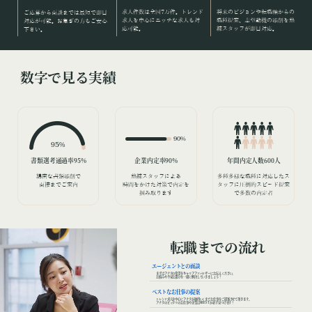
求人件数は全国7万件。トレンド​
将来のビジョンや転職軸からの​
ご応募から面談までは最短で即日​
求人を中心にニッチな求人も対
職種提案、志望動機の添削を熟​
対応が可能。お急ぎの方もご安心​
応​可能。
練スタッフが即日対応。
下さい。
数字で見る実績
90%
95%
書類選考通過率95%
企業内定率90%
年間内定人数60​0人
綿密な書類添削で
熟練スタッフによる
多種多様な職種に対応したス​
面接までご案内
時間をかけた対策で内定を
タッフに圧倒的スピード提案​
掴み取ります
で多数の内定者
転職までの流れ
エージェントとの面談
まずはアナタの希望をキャリアアドバイザーにお伝えください。
お悩みや不安な部分を一緒に解決していきましょう！
ベストなお仕事の提案
トレンド求人を中心にアナタが納得いくまでお仕事をご提案させて頂きます。
アナタのピッタリのお仕事や企業はKRESTが必ず見つけます！